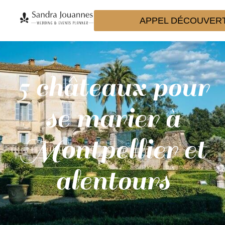
APPEL DÉCOUVER
5 châteaux pour
se marier à
Montpellier et
alentours