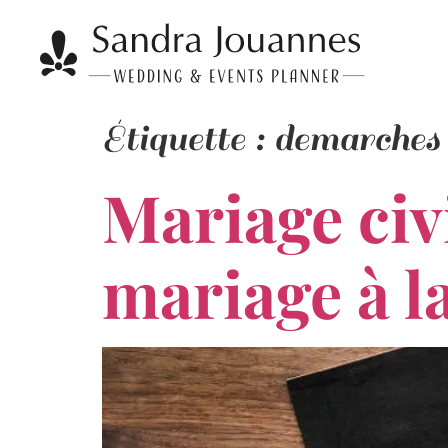
Étiquette :
demarches 
Mariage civ
mariage à l