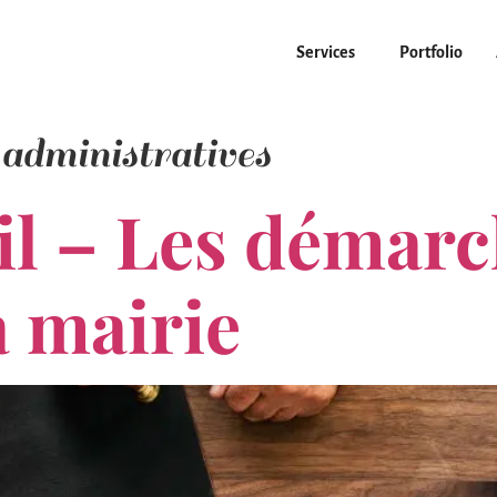
Services
Portfolio
administratives
il – Les démar
a mairie