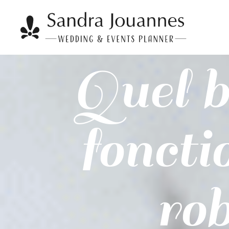
Quel b
foncti
rob