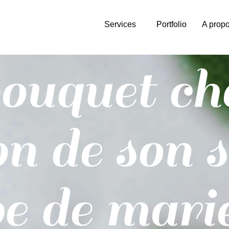
Services
Portfolio
A prop
ouquet cho
on de son s
e de mari