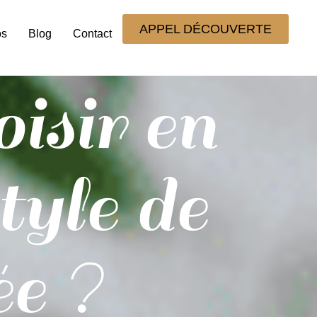
APPEL DÉCOUVERTE
os
Blog
Contact
isir en
tyle de
ée ?