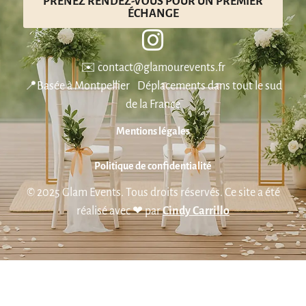
PRENEZ RENDEZ-VOUS POUR UN PREMIER
ÉCHANGE
✉️ contact@glamourevents.fr
📍Basée à Montpellier Déplacements dans tout le sud
de la France
Mentions légales
Politique de confidentialité
© 2025 Glam Events. Tous droits réservés. Ce site a été
réalisé avec ❤ par
Cindy Carrillo