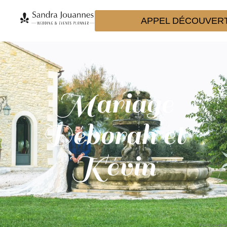
APPEL DÉCOUVER
Mariage
Déborah et
Kévin